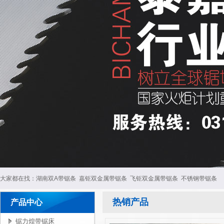
大家都在找：
湖南双A带锯条
嘉钜双金属带锯条
飞钜双金属带锯条
不锈钢带锯条
热销产品
产品中心
锯力煌带锯床