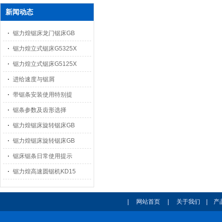
新闻动态
锯力煌锯床龙门锯床GB
锯力煌立式锯床G5325X
锯力煌立式锯床G5125X
进给速度与锯屑
带锯条安装使用特别提
锯条参数及齿形选择
锯力煌锯床旋转锯床GB
锯力煌锯床旋转锯床GB
锯床锯条日常使用提示
锯力煌高速圆锯机KD15
|
网站首页
|
关于我们
|
产