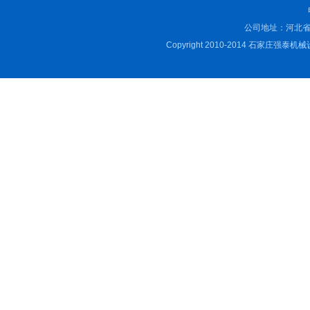
公司地址：河北省
Copyright 2010-2014 石家庄强泰机械