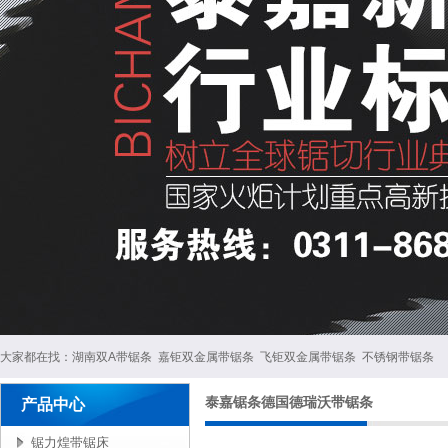
大家都在找：
湖南双A带锯条
嘉钜双金属带锯条
飞钜双金属带锯条
不锈钢带锯条
泰嘉锯条德国德瑞沃带锯条
产品中心
锯力煌带锯床