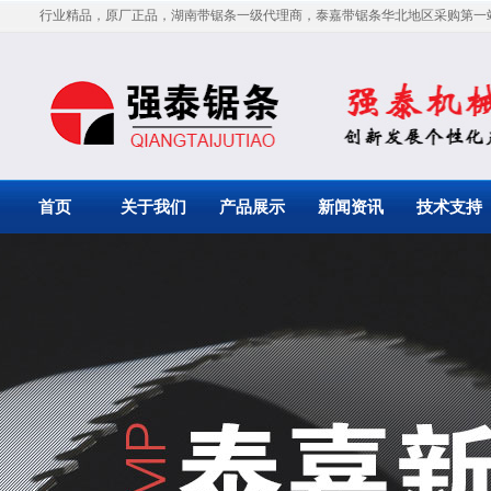
行业精品，原厂正品，湖南带锯条一级代理商，泰嘉带锯条华北地区采购第一
首页
关于我们
产品展示
新闻资讯
技术支持