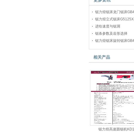
更多资讯
锯力煌锯床龙门锯床GB4
锯力煌立式锯床G5125X3
进给速度与锯屑
锯条参数及齿形选择
锯力煌锯床旋转锯床GB4
相关产品
锯力煌高速圆锯机KD1