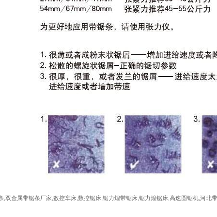
,双金属带锯条厂家,数控车床,数控锯床,锯力煌带锯床,锯力煌锯床,高速圆锯机,河北带