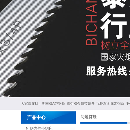
大家都在找：
湖南双A带锯条
嘉钜双金属带锯条
飞钜双金属带锯条
不
问题答疑
产品中心
锯力煌带锯床