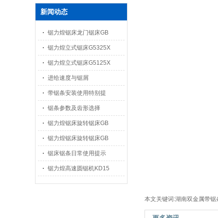
新闻动态
锯力煌锯床龙门锯床GB
锯力煌立式锯床G5325X
锯力煌立式锯床G5125X
进给速度与锯屑
带锯条安装使用特别提
锯条参数及齿形选择
锯力煌锯床旋转锯床GB
锯力煌锯床旋转锯床GB
锯床锯条日常使用提示
锯力煌高速圆锯机KD15
本文关键词:湖南双金属带锯条