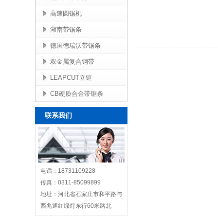
高速圆锯机
湖南带锯条
德国德瑞沃带锯条
双金属复合钢带
LEAPCUT立钜
CB硬质合金带锯条
联系我们
电话：18731109228
传真：0311-85099899
地址：河北省石家庄市和平路与
西兆通红绿灯东行60米路北