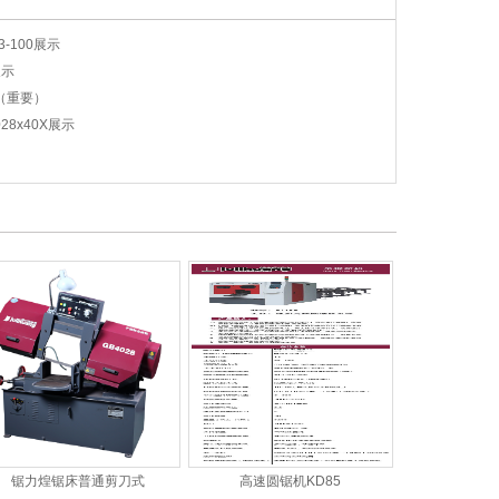
-100展示
展示
（重要）
8x40X展示
锯力煌锯床普通剪刀式
高速圆锯机KD85