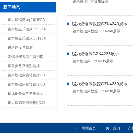
锯条锯床日常使用提示
新闻动态
锯力煌锯床龙门锯床GB
锯力煌锯床数控GZK4240展示
锯力煌立式锯床G5325X
锯力煌锯床数控GZK4240展示
锯力煌立式锯床G5125X
进给速度与锯屑
锯力煌锯床GZK4235展示
带锯条安装使用特别提
锯力煌锯床GZK4235展示
锯条参数及齿形选择
锯力煌锯床旋转锯床GB
锯力煌锯床数控GZK4230展示
锯力煌锯床旋转锯床GB
锯力煌锯床数控GZK4230展示
锯床锯条日常使用提示
锯力煌高速圆锯机KD15
|
网站首页
|
关于我们
|
产