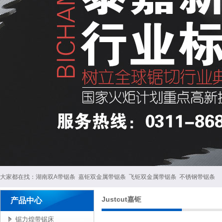
大家都在找：
湖南双A带锯条
嘉钜双金属带锯条
飞钜双金属带锯条
不锈钢带锯条
Justcut嘉钜
产品中心
锯力煌带锯床