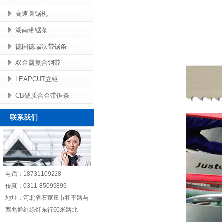
高速圆锯机
湖南带锯条
德国德瑞沃带锯条
双金属复合钢带
LEAPCUT立钜
CB硬质合金带锯条
联系我们
电话：18731109228
传真：0311-85099899
地址：河北省石家庄市和平路与
西兆通红绿灯东行60米路北