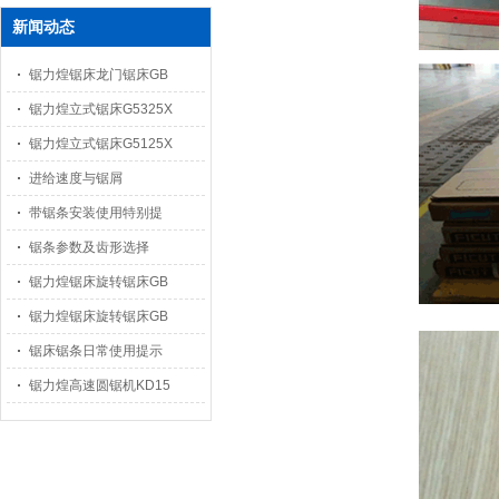
新闻动态
锯力煌锯床龙门锯床GB
锯力煌立式锯床G5325X
锯力煌立式锯床G5125X
进给速度与锯屑
带锯条安装使用特别提
锯条参数及齿形选择
锯力煌锯床旋转锯床GB
锯力煌锯床旋转锯床GB
锯床锯条日常使用提示
锯力煌高速圆锯机KD15