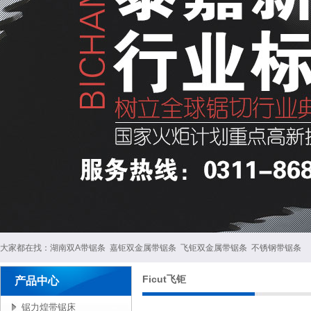
大家都在找：
湖南双A带锯条
嘉钜双金属带锯条
飞钜双金属带锯条
不锈钢带锯条
Ficut飞钜
产品中心
锯力煌带锯床