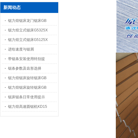
新闻动态
锯力煌锯床龙门锯床GB
锯力煌立式锯床G5325X
锯力煌立式锯床G5125X
进给速度与锯屑
带锯条安装使用特别提
锯条参数及齿形选择
锯力煌锯床旋转锯床GB
锯力煌锯床旋转锯床GB
锯床锯条日常使用提示
锯力煌高速圆锯机KD15