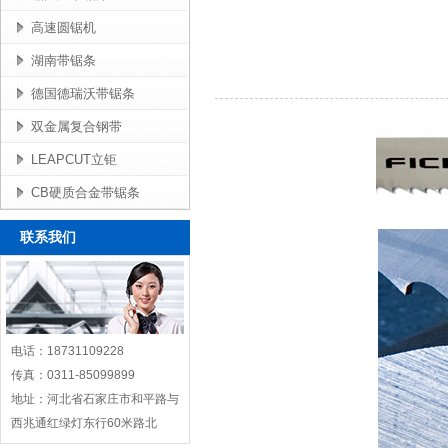
高速圆锯机
湖南带锯条
德国德瑞沃带锯条
双金属复合钢带
LEAPCUT立钜
CB硬质合金带锯条
联系我们
电话：18731109228
传真：0311-85099899
地址：河北省石家庄市和平路与
西兆通红绿灯东行60米路北