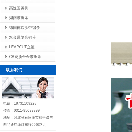
高速圆锯机
湖南带锯条
德国德瑞沃带锯条
双金属复合钢带
LEAPCUT立钜
CB硬质合金带锯条
联系我们
电话：18731109228
传真：0311-85099899
地址：河北省石家庄市和平路与
西兆通红绿灯东行60米路北