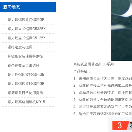
新闻动态
锯力煌锯床龙门锯床GB
锯力煌立式锯床G5325X
锯力煌立式锯床G5125X
进给速度与锯屑
带锯条安装使用特别提
泰钜双金属带锯条CB系列
锯条参数及齿形选择
产品特征：
锯力煌锯床旋转锯床GB
1、采用硬质合金作为齿尖，硬度达到79
锯力煌锯床旋转锯床GB
2、优化的焊接工艺和先进的加工设
3、高精度磨齿和分齿技术，保证您
锯床锯条日常使用提示
4、优化的齿形，合适的锯屑形状保
锯力煌高速圆锯机KD15
5、通过科技成果鉴定的新产品，专
6、适合用于高速钢带锯条难加工或