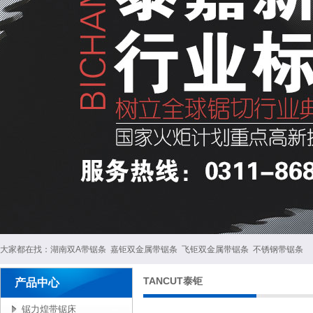
大家都在找：
湖南双A带锯条
嘉钜双金属带锯条
飞钜双金属带锯条
不锈钢带锯条
TANCUT泰钜
产品中心
锯力煌带锯床