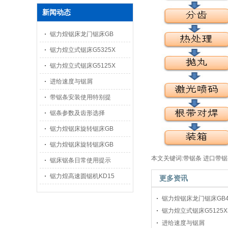
新闻动态
锯力煌锯床龙门锯床GB
锯力煌立式锯床G5325X
锯力煌立式锯床G5125X
进给速度与锯屑
带锯条安装使用特别提
锯条参数及齿形选择
锯力煌锯床旋转锯床GB
锯力煌锯床旋转锯床GB
本文关键词:带锯条 进口带锯
锯床锯条日常使用提示
锯力煌高速圆锯机KD15
更多资讯
锯力煌锯床龙门锯床GB4
锯力煌立式锯床G5125X3
进给速度与锯屑