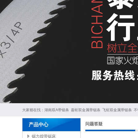
大家都在找：
湖南双A带锯条
嘉钜双金属带锯条
飞钜双金属带锯条
不
问题答疑
产品中心
锯力煌带锯床