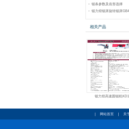
锯条参数及齿形选择
锯力煌锯床旋转锯床GB4
相关产品
锯力煌高速圆锯机KD1
|
网站首页
|
关