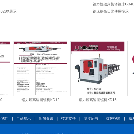
锯力煌锯床旋转锯床GB402
028X展示
锯床锯条日常使用提示
0
锯力煌高速圆锯机KD12
锯力煌高速圆锯机KD15
于我们
|
产品展示
|
新闻资讯
|
技术支持
|
资质证书
|
媒体报道
|
联