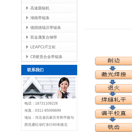
高速圆锯机
湖南带锯条
德国德瑞沃带锯条
双金属复合钢带
LEAPCUT立钜
CB硬质合金带锯条
联系我们
电话：18731109228
传真：0311-85099899
地址：河北省石家庄市和平路与
西兆通红绿灯东行60米路北