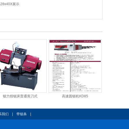
8x40X展示
锯力煌锯床普通剪刀式
高速圆锯机KD85
系我们
|
带锯条
|